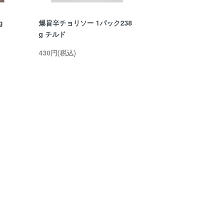
g
爆旨辛チョリソー 1パック238
g チルド
430円(税込)